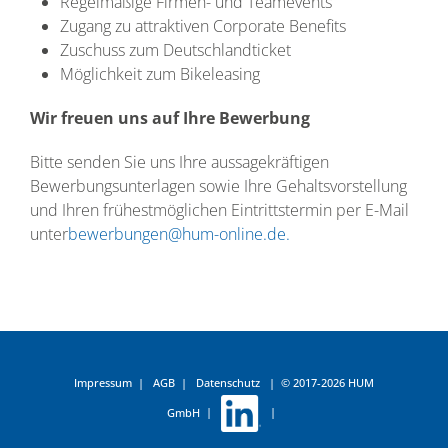
Regelmäßige Firmen- und Teamevents
Zugang zu attraktiven Corporate Benefits
Zuschuss zum Deutschlandticket
Möglichkeit zum Bikeleasing
Wir freuen uns auf Ihre Bewerbung
Bitte senden Sie uns Ihre aussagekräftigen
Bewerbungsunterlagen sowie Ihre Gehaltsvorstellung
und Ihren frühestmöglichen Eintrittstermin per E-Mail
unter
bewerbungen@hum-online.de
.
Impressum
|
AGB
|
Datenschutz
|
© 2017-2026 HUM
GmbH
|
|